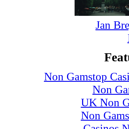
Jan Br
Feat
Non Gamstop Cas
Non Ga
UK Non G
Non Gams
Casinos 