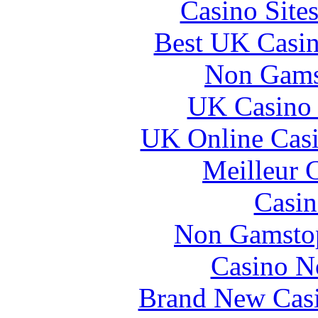
Casino Site
Best UK Casi
Non Gams
UK Casino
UK Online Cas
Meilleur 
Casin
Non Gamstop
Casino N
Brand New Cas