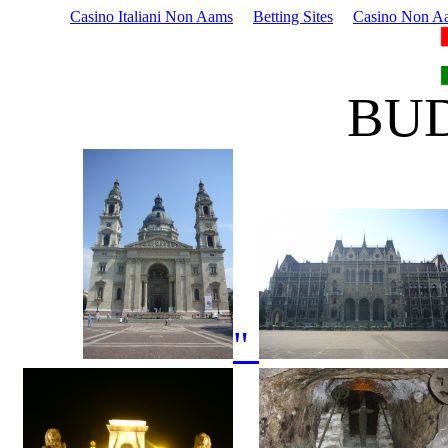
Casino Italiani Non Aams
Betting Sites
Casino Non Aa
BU
"