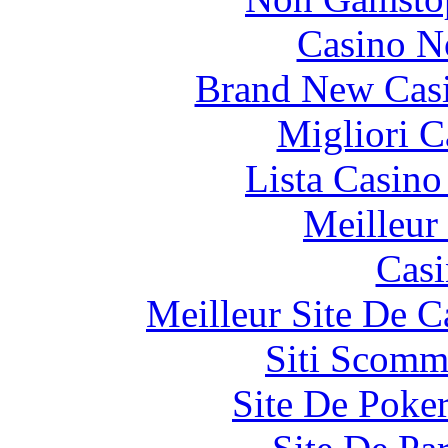
Casino N
Brand New Cas
Migliori 
Lista Casin
Meilleur
Casi
Meilleur Site De 
Siti Scomm
Site De Poke