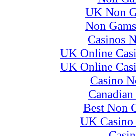
UK Non G
Non Gams
Casinos 
UK Online Cas
UK Online Cas
Casino N
Canadian 
Best Non 
UK Casino
Casin