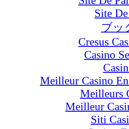
Site De Par
Site De
ブッ
Cresus Cas
Casino S
Casin
Meilleur Casino En
Meilleurs 
Meilleur Casi
Siti Ca