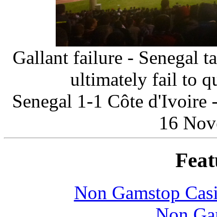
Gallant failure - Senegal t
ultimately fail to 
Senegal 1-1 Côte d'Ivoire 
16 Nov
Feat
Non Gamstop Cas
Non Ga