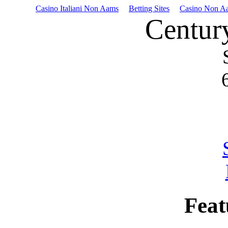
Casino Italiani Non Aams
Betting Sites
Casino Non Aa
Centur
Feat