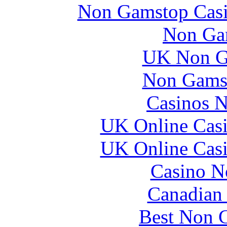
Non Gamstop Cas
Non Ga
UK Non G
Non Gams
Casinos 
UK Online Cas
UK Online Cas
Casino N
Canadian 
Best Non 