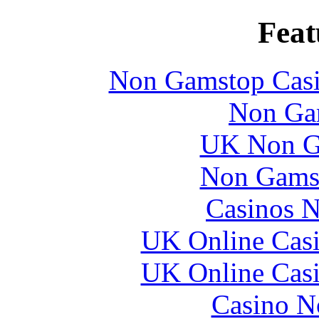
Feat
Non Gamstop Cas
Non Ga
UK Non G
Non Gams
Casinos 
UK Online Cas
UK Online Cas
Casino N