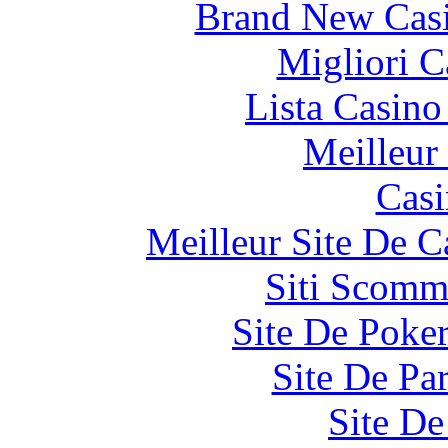
Brand New Cas
Migliori 
Lista Casin
Meilleur
Casi
Meilleur Site De 
Siti Scomm
Site De Poke
Site De Par
Site De