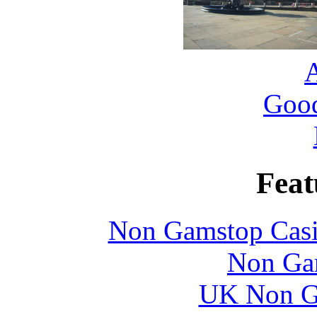
A
Good
Feat
Non Gamstop Cas
Non Ga
UK Non G