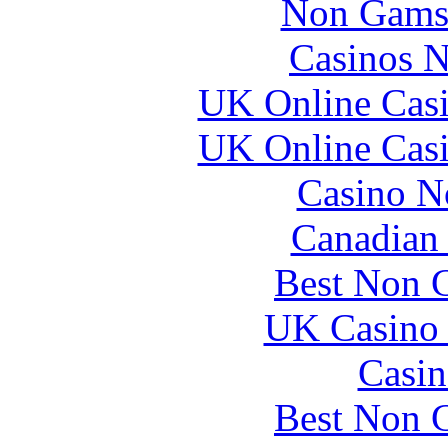
Non Gams
Casinos 
UK Online Cas
UK Online Cas
Casino N
Canadian 
Best Non 
UK Casino
Casin
Best Non 