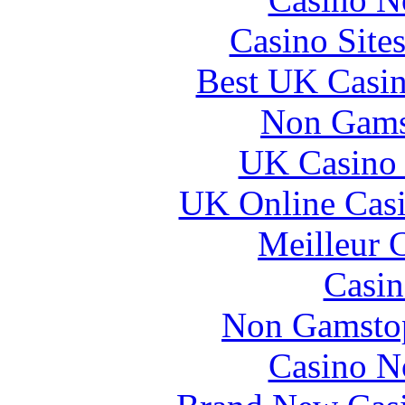
Casino Site
Best UK Casi
Non Gams
UK Casino
UK Online Cas
Meilleur 
Casin
Non Gamstop
Casino N