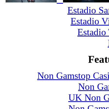
Estadio Sa
Estadio V
Estadio
Feat
Non Gamstop Cas
Non Ga
UK Non G
Non Gams