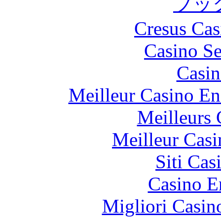
ブッ
Cresus Cas
Casino S
Casin
Meilleur Casino En
Meilleurs 
Meilleur Casi
Siti Ca
Casino E
Migliori Casi